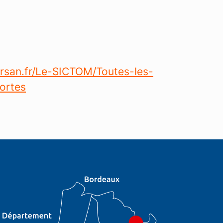
rsan.fr/Le-SICTOM/Toutes-les-
ortes