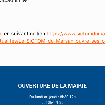
ne
en suivant ce lien
https://www.sictomduma
tualites/Le-SICTOM-du-Marsan-ouvre-ses-p
OUVERTURE DE LA MAIRIE
Du lundi au jeudi : 8h30-12h
et 13h-17h30