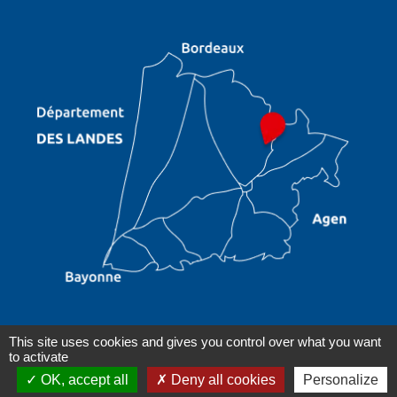
This site uses cookies and gives you control over what you want
Plan du site
Mentions légales
Accessibilité : non
to activate
|
|
conforme
Gestion des cookies
Réalisé par WebPublic40
OK, accept all
Deny all cookies
Personalize
|
|