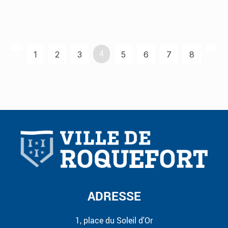
1
2
3
4
5
6
7
8
ADRESSE
1, place du Soleil d'Or