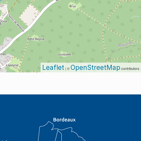
Leaflet
OpenStreetMap
| ©
contributors